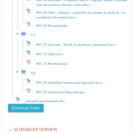
M4_U4 Activitate - Evaluarea calita ii +«ngrijirii sanata ii orientate
catre diversitatea culturala i etnica.docx
M4_U4 Ghid - Calitatea +«ngrijirilor de sanatate lu+óndu-se +«n
considerare diversitatea.docx
M4_U4 Prezentare.ppt
U5
M4_U5 Activitate - Nivele de implicare i participare.docx
M4_U5 Ghidi.docx
M4_U5 Prezentare.ppt
U6
M4_U6 Guidelines Intersectoral Approach.docx
M4_U6 Intersectoral Approach.ppt
manualul participantului.doc
← SLOVAKIAN VERSION