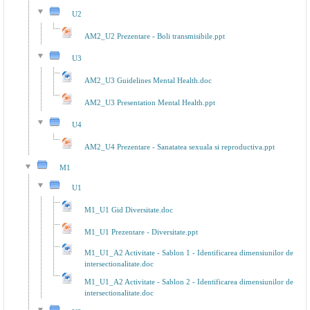
U2
AM2_U2 Prezentare - Boli transmisibile.ppt
U3
AM2_U3 Guidelines Mental Health.doc
AM2_U3 Presentation Mental Health.ppt
U4
AM2_U4 Prezentare - Sanatatea sexuala si reproductiva.ppt
M1
U1
M1_U1 Gid Diversitate.doc
M1_U1 Prezentare - Diversitate.ppt
M1_U1_A2 Activitate - Sablon 1 - Identificarea dimensiunilor de
intersectionalitate.doc
M1_U1_A2 Activitate - Sablon 2 - Identificarea dimensiunilor de
intersectionalitate.doc