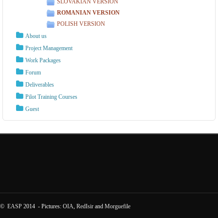
SLOVAKIAN VERSION
ROMANIAN VERSION
POLISH VERSION
About us
Project Management
Work Packages
Forum
Deliverables
Pilot Training Courses
Guest
©
EASP
2014 - Pictures:
OIA
,
RedIsir
and
Morguefile