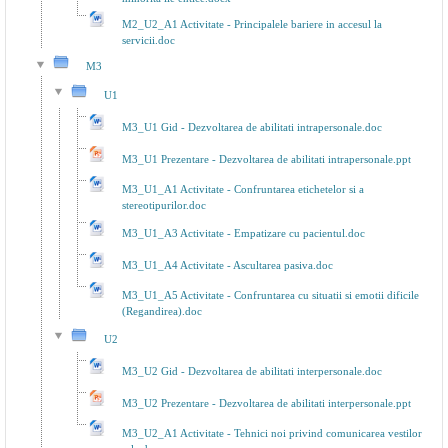
M2_U2_A1 Activitate - Principalele bariere in accesul la
servicii.doc
M3
U1
M3_U1 Gid - Dezvoltarea de abilitati intrapersonale.doc
M3_U1 Prezentare - Dezvoltarea de abilitati intrapersonale.ppt
M3_U1_A1 Activitate - Confruntarea etichetelor si a
stereotipurilor.doc
M3_U1_A3 Activitate - Empatizare cu pacientul.doc
M3_U1_A4 Activitate - Ascultarea pasiva.doc
M3_U1_A5 Activitate - Confruntarea cu situatii si emotii dificile
(Regandirea).doc
U2
M3_U2 Gid - Dezvoltarea de abilitati interpersonale.doc
M3_U2 Prezentare - Dezvoltarea de abilitati interpersonale.ppt
M3_U2_A1 Activitate - Tehnici noi privind comunicarea vestilor