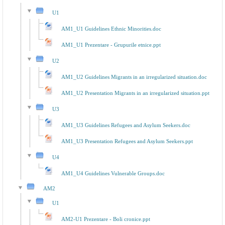
U1
AM1_U1 Guidelines Ethnic Minorities.doc
AM1_U1 Prezentare - Grupurile etnice.ppt
U2
AM1_U2 Guidelines Migrants in an irregularized situation.doc
AM1_U2 Presentation Migrants in an irregularized situation.ppt
U3
AM1_U3 Guidelines Refugees and Asylum Seekers.doc
AM1_U3 Presentation Refugees and Asylum Seekers.ppt
U4
AM1_U4 Guidelines Vulnerable Groups.doc
AM2
U1
AM2-U1 Prezentare - Boli cronice.ppt