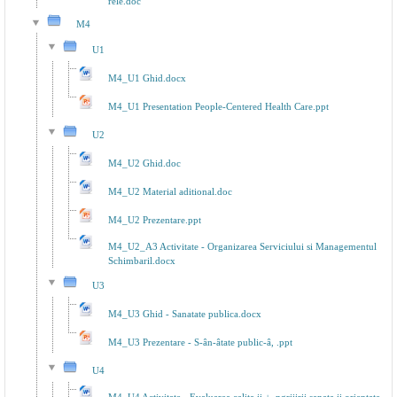
rele.doc
M4
U1
M4_U1 Ghid.docx
M4_U1 Presentation People-Centered Health Care.ppt
U2
M4_U2 Ghid.doc
M4_U2 Material aditional.doc
M4_U2 Prezentare.ppt
M4_U2_A3 Activitate - Organizarea Serviciului si Managementul
Schimbaril.docx
U3
M4_U3 Ghid - Sanatate publica.docx
M4_U3 Prezentare - S-ân-âtate public-â, .ppt
U4