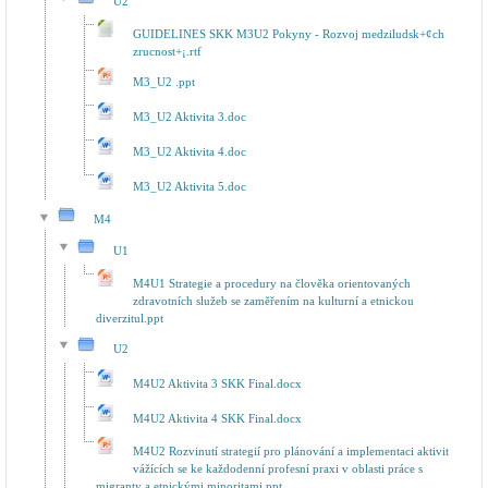
U2
GUIDELINES SKK M3U2 Pokyny - Rozvoj medziludsk+¢ch
zrucnost+¡.rtf
M3_U2 .ppt
M3_U2 Aktivita 3.doc
M3_U2 Aktivita 4.doc
M3_U2 Aktivita 5.doc
M4
U1
M4U1 Strategie a procedury na člověka orientovaných
zdravotních služeb se zaměřením na kulturní a etnickou
diverzitul.ppt
U2
M4U2 Aktivita 3 SKK Final.docx
M4U2 Aktivita 4 SKK Final.docx
M4U2 Rozvinutí strategií pro plánování a implementaci aktivit
vážících se ke každodenní profesní praxi v oblasti práce s
migranty a etnickými minoritami.ppt