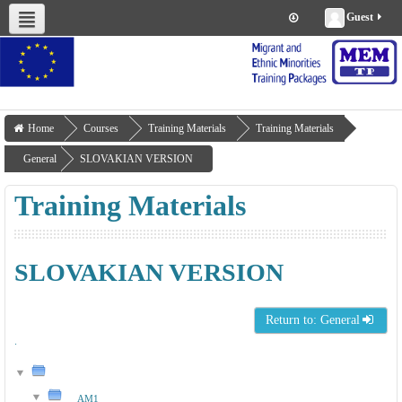
Guest
About us
Project Management
Work Packages
Deliverables
Training Materials
Home
Courses
Training Materials
Training Materials
General
SLOVAKIAN VERSION
Training Materials
SLOVAKIAN VERSION
Return to: General
.
AM1