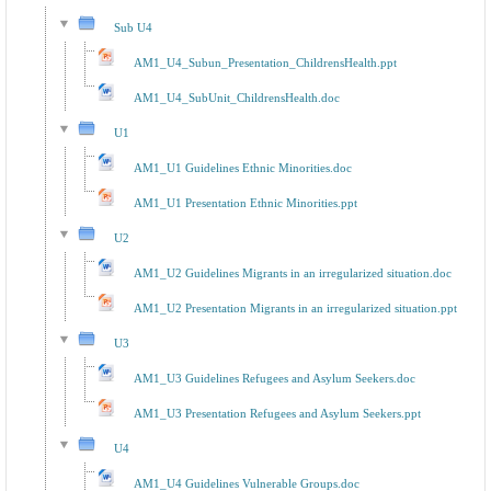
Sub U4
AM1_U4_Subun_Presentation_ChildrensHealth.ppt
AM1_U4_SubUnit_ChildrensHealth.doc
U1
AM1_U1 Guidelines Ethnic Minorities.doc
AM1_U1 Presentation Ethnic Minorities.ppt
U2
AM1_U2 Guidelines Migrants in an irregularized situation.doc
AM1_U2 Presentation Migrants in an irregularized situation.ppt
U3
AM1_U3 Guidelines Refugees and Asylum Seekers.doc
AM1_U3 Presentation Refugees and Asylum Seekers.ppt
U4
AM1_U4 Guidelines Vulnerable Groups.doc