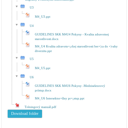
U3
M4_U3.ppt
U4
GUIDELINES SKK M4U4 Pokyny - Kvalita zdravotnej
starostlivosti.docx
M4_U4 Kvalita zdravotn+¡ckej starostlivosti ber+¦ca do +¦vahy
diverzitu.ppt
U5
M4_U5.ppt
U6
GUIDELINES SKK M4U6 Pokyny -Medzisektorový
prístup.docx
M4_U6 Intersektor+ílny pr+¡stup.ppt
Tréningový manuál.pdf