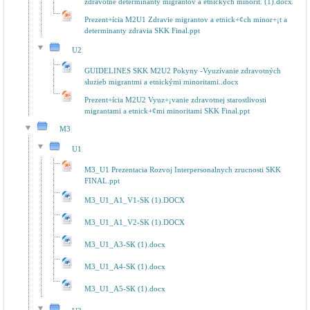
zdravotné determinanty migrantov a etnických minorít. (1).docx
Prezent+ícia M2U1 Zdravie migrantov a etnick+¢ch minor+¡t a
determinanty zdravia SKK Final.ppt
U2
GUIDELINES SKK M2U2 Pokyny -Vyuzívanie zdravotných
sluzieb migrantmi a etnickými minoritami..docx
Prezent+ícia M2U2 Vyuz+¡vanie zdravotnej starostlivosti
migrantami a etnick+¢mi minoritami SKK Final.ppt
M3
U1
M3_U1 Prezentacia Rozvoj Interpersonalnych zrucnosti SKK
FINAL.ppt
M3_U1_A1_V1-SK (1).DOCX
M3_U1_A1_V2-SK (1).DOCX
M3_U1_A3-SK (1).docx
M3_U1_A4-SK (1).docx
M3_U1_A5-SK (1).docx